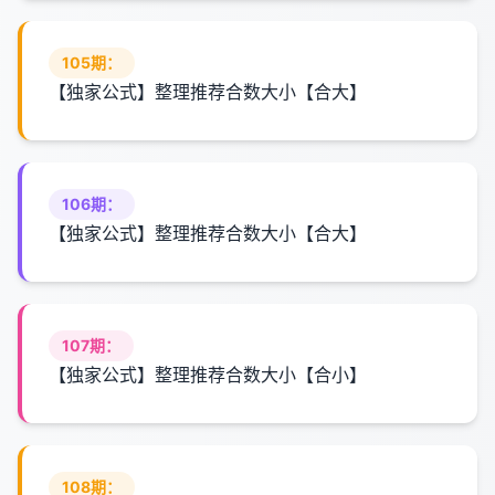
105期：
【独家公式】整理推荐合数大小【合大】
106期：
【独家公式】整理推荐合数大小【合大】
107期：
【独家公式】整理推荐合数大小【合小】
108期：