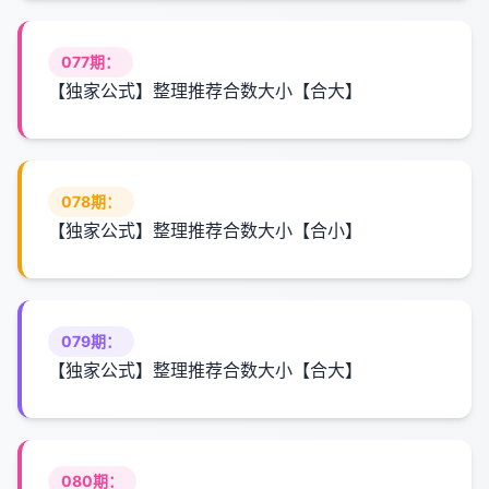
077期：
【独家公式】整理推荐合数大小【合大】
078期：
【独家公式】整理推荐合数大小【合小】
079期：
【独家公式】整理推荐合数大小【合大】
080期：