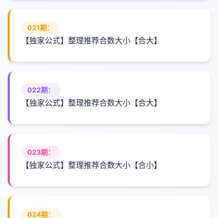
021期：
【独家公式】整理推荐合数大小【合大】
022期：
【独家公式】整理推荐合数大小【合大】
023期：
【独家公式】整理推荐合数大小【合小】
024期：