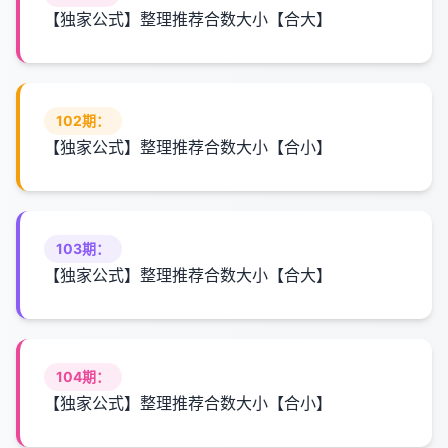
【独家公式】整理推荐合数大小【合大】
102期：
【独家公式】整理推荐合数大小【合小】
103期：
【独家公式】整理推荐合数大小【合大】
104期：
【独家公式】整理推荐合数大小【合小】