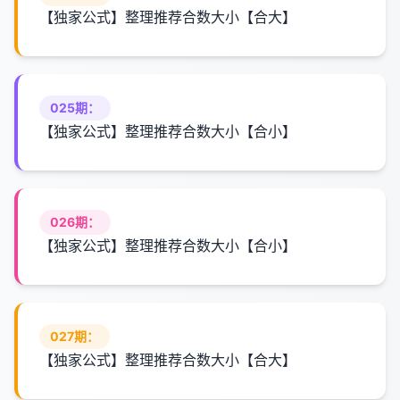
【独家公式】整理推荐合数大小【合大】
025期：
【独家公式】整理推荐合数大小【合小】
026期：
【独家公式】整理推荐合数大小【合小】
027期：
【独家公式】整理推荐合数大小【合大】