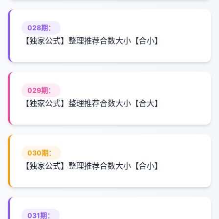
028期：
【独家公式】整理推荐合数大小【合小】
029期：
【独家公式】整理推荐合数大小【合大】
030期：
【独家公式】整理推荐合数大小【合小】
031期：