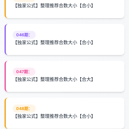
【独家公式】整理推荐合数大小【合小】
046期：
【独家公式】整理推荐合数大小【合小】
047期：
【独家公式】整理推荐合数大小【合大】
048期：
【独家公式】整理推荐合数大小【合小】