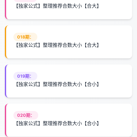
【独家公式】整理推荐合数大小【合大】
018期：
【独家公式】整理推荐合数大小【合大】
019期：
【独家公式】整理推荐合数大小【合小】
020期：
【独家公式】整理推荐合数大小【合小】