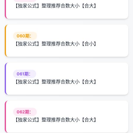
【独家公式】整理推荐合数大小【合大】
060期：
【独家公式】整理推荐合数大小【合小】
061期：
【独家公式】整理推荐合数大小【合大】
062期：
【独家公式】整理推荐合数大小【合大】