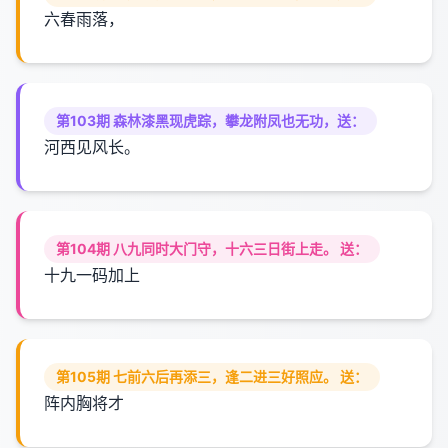
六春雨落，
第103期 森林漆黑现虎踪，攀龙附凤也无功，送：
河西见风长。
第104期 八九同时大门守，十六三日街上走。 送：
十九一码加上
第105期 七前六后再添三，逢二进三好照应。 送：
阵内胸将才