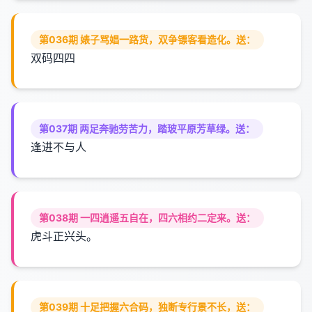
第036期 婊子骂娼一路货，双争镖客看造化。送：
双码四四
第037期 两足奔驰劳苦力，踏玻平原芳草绿。送：
逢进不与人
第038期 一四逍遥五自在，四六相约二定来。送：
虎斗正兴头。
第039期 十足把握六合码，独断专行景不长，送：