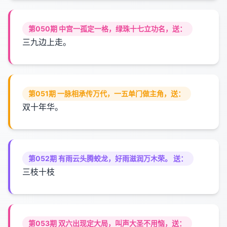
第050期 中宫一孤定一格，绿珠十七立功名，送：
三九边上走。
第051期 一脉相承传万代，一五单门做主角，送：
双十年华。
第052期 有雨云头腾蛟龙，好雨滋润万木荣。 送：
三枝十枝
第053期 双六出现定大局，叫声大圣不用恼，送：