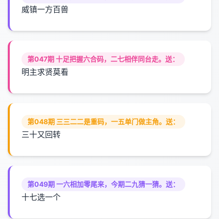
威镇一方百兽
第047期 十足把握六合码，二七相伴同台走。送：
明主求贤莫看
第048期 三三二二是重码，一五单门做主角。送：
三十又回转
第049期 一六相加零尾来，今期二九猜一猜。送：
十七选一个