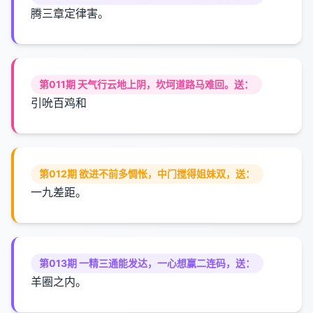
腾三章定律害。
第011期 天气行云地上阴，坎坷道路马难回。送：
引吮百鸡和
第012期 欲进不前多惆怅，中门搅得姐妹双，送：
一九差距。
第013期 一精三通能发达，一心想赢二连码，送：
羊圈之内。