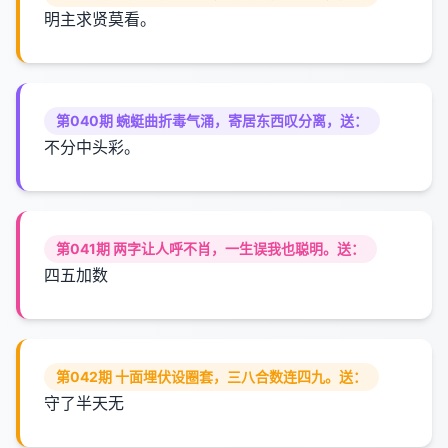
明主求贤莫看。
第040期 蜿蜓曲折毒气涌，寄居东西叹分离，送：
不分中头彩。
第041期 两字让人呼不肖，一生误我也聪明。送：
四五加数
第042期 十面埋伏设圈套，三八合数连四九。送：
守了半天无