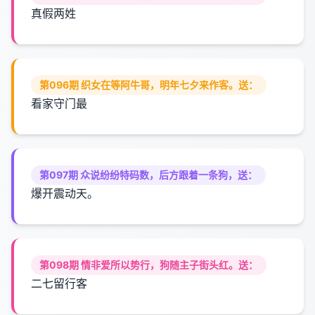
真假两姓
第096期 织女在等阿牛哥，明年七夕来作客。送：
看家守门最
第097期 众说纷纷特码数，后方跟着一条狗，送：
爆开震动天。
第098期 情非爱所以势行，狗随主子街头红。送：
二七留行客